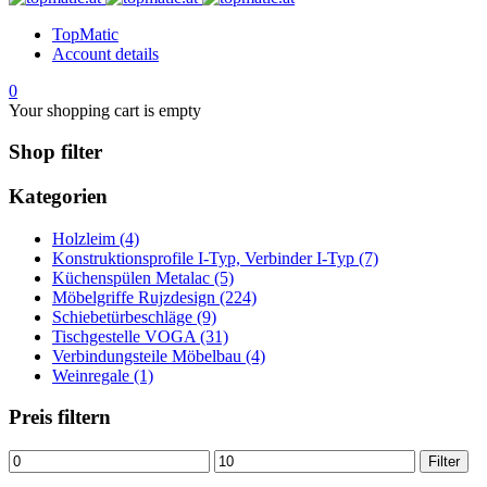
TopMatic
Account details
0
Your shopping cart is empty
Shop filter
Kategorien
Holzleim (4)
Konstruktionsprofile I-Typ, Verbinder I-Typ (7)
Küchenspülen Metalac (5)
Möbelgriffe Rujzdesign (224)
Schiebetürbeschläge (9)
Tischgestelle VOGA (31)
Verbindungsteile Möbelbau (4)
Weinregale (1)
Preis filtern
Min.
Max.
Filter
Preis
Preis