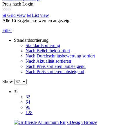
Preis nach Login
⊞
Grid view
⊟
List view
Alle 16 Ergebnisse werden angezeigt
Filter
Standardsortierung
Standardsortierung
Nach Beliebtheit sortiert
Nach Durchschnittsbewertung sortiert
Nach Aktualität sortieren
Nach Preis sortieren: aufsteigend
Nach Preis sortieren: absteigend
Show
32
32
64
96
128