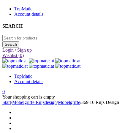
TopMatic
Account details
SEARCH
Login
/
Sign up
Wishlist (
0
)
TopMatic
Account details
0
Your shopping cart is empty
Start
/
Möbelgriffe Rujzdesign
/
Möbelgriffe
/
369.16 Rujz Design