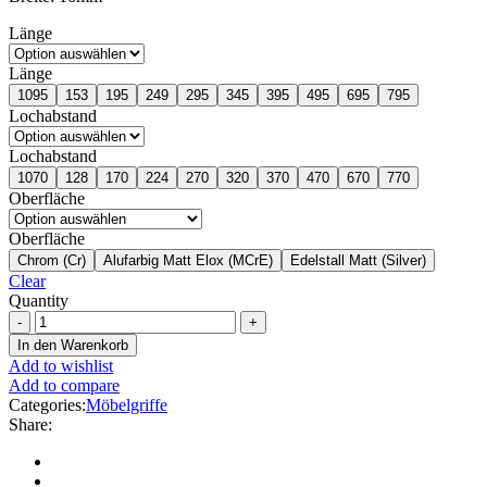
Länge
Länge
1095
153
195
249
295
345
395
495
695
795
Lochabstand
Lochabstand
1070
128
170
224
270
320
370
470
670
770
Oberfläche
Oberfläche
Chrom (Cr)
Alufarbig Matt Elox (MCrE)
Edelstall Matt (Silver)
Clear
Quantity
In den Warenkorb
Add to wishlist
Add to compare
Categories:
Möbelgriffe
Share: