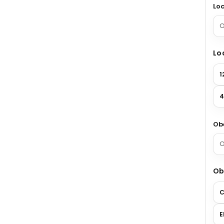
Lo
Lo
1
4
Ob
Ob
C
E