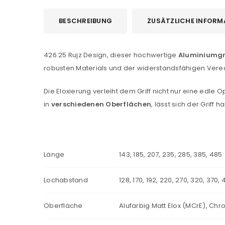
BESCHREIBUNG
ZUSÄTZLICHE INFORM
426.25 Rujz Design, dieser hochwertige
Aluminiumgr
robusten Materials und der widerstandsfähigen Verede
Die Eloxierung verleiht dem Griff nicht nur eine edle 
in
verschiedenen Oberflächen
, lässt sich der Griff
Länge
143, 185, 207, 235, 285, 385, 485
Lochabstand
128, 170, 192, 220, 270, 320, 370, 
Oberfläche
Alufarbig Matt Elox (MCrE), Chro