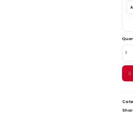
A
Quan
ANMELDEN
Benutzername oder E-Mail-Adresse
*
Passwort
*
Cate
Shar
Angemeldet bleiben
ANMELDEN