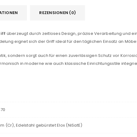
PASSWORT VERGESSEN?
ATIONEN
REZENSIONEN (0)
iff
überzeugt durch zeitloses Design, präzise Verarbeitung und ei
lung eignet sich der Griff ideal für den täglichen Einsatz an Möb
Optik, sondern sorgt auch für einen zuverlässigen Schutz vor Korrosi
 harmonisch in moderne wie auch klassische Einrichtungsstile integri
470
m (Cr), Edelstahl gebürstet Elox (NiSatE)