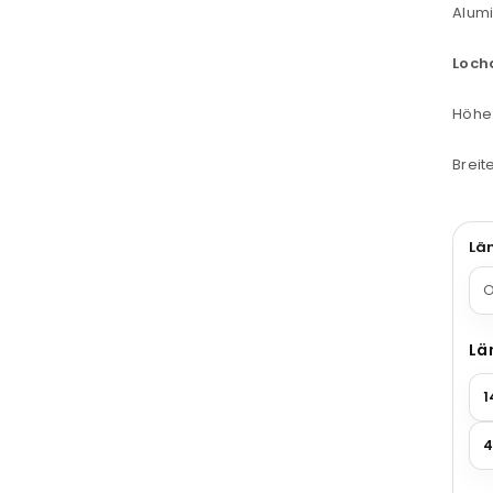
Alum
Loch
Höhe
Brei
Lä
Lä
1
4