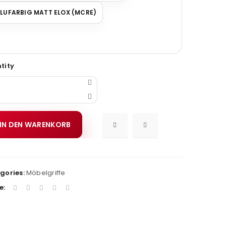
LUFARBIG MATT ELOX (MCRE)
tity
IN DEN WARENKORB
gories:
Möbelgriffe
e: