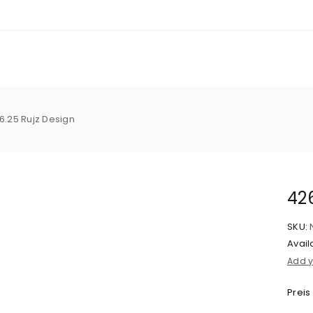
6.25 Rujz Design
426
SKU:
Availa
Add y
Preis