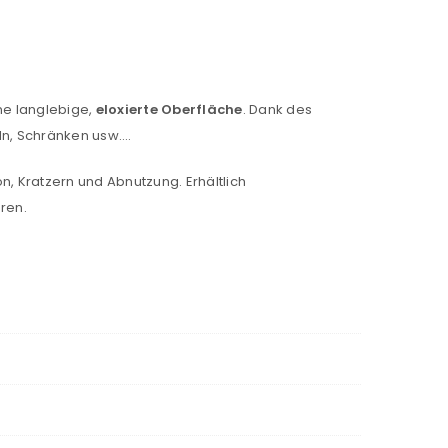
ne langlebige,
eloxierte Oberfläche
. Dank des
eln, Schränken usw….
on, Kratzern und Abnutzung. Erhältlich
eren.