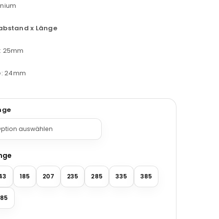
inium
abstand x Länge
: 25mm
te: 24mm
nge
nge
43
185
207
235
285
335
385
85