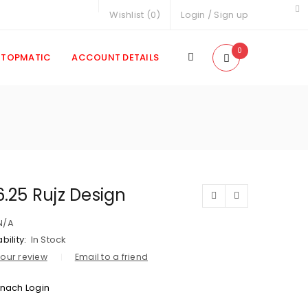
Wishlist (
0
)
Login
/
Sign up
0
TOPMATIC
ACCOUNT DETAILS
.25 Rujz Design
N/A
bility:
In Stock
our review
Email to a friend
 nach Login