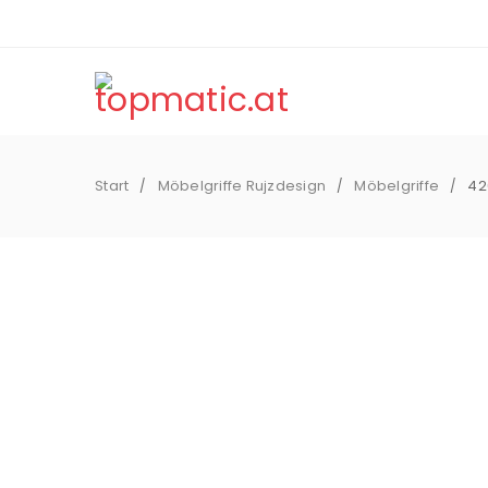
Start
Möbelgriffe Rujzdesign
Möbelgriffe
42
/
/
/