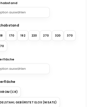
chabstand
chabstand
28
170
192
220
270
320
370
70
erfläche
erfläche
HROM (CR)
DELSTAHL GEBÜRSTET ELOX (NISATE)