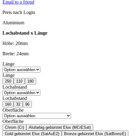
Email to a friend
Preis nach Login
Aluminium
Lochabstand x Länge
Höhe: 20mm
Breite: 24mm
Länge
Länge
250
110
180
Lochabstand
Lochabstand
160
32
96
Oberfläche
Oberfläche
Chrom (Cr)
Alufarbig gebürstet Elox (MCrESat)
Gold gebürstet Elox (SatAuE2)
Bronze gebürstet Elox (SatBronzE)