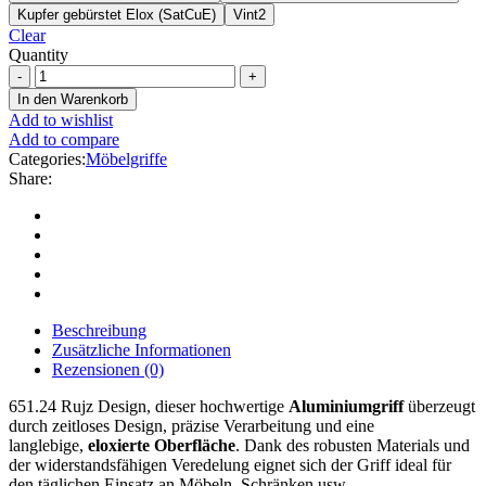
Kupfer gebürstet Elox (SatCuE)
Vint2
Clear
Quantity
In den Warenkorb
Add to wishlist
Add to compare
Categories:
Möbelgriffe
Share:
Beschreibung
Zusätzliche Informationen
Rezensionen (0)
651.24 Rujz Design, dieser hochwertige
Aluminiumgriff
überzeugt
durch zeitloses Design, präzise Verarbeitung und eine
langlebige,
eloxierte Oberfläche
. Dank des robusten Materials und
der widerstandsfähigen Veredelung eignet sich der Griff ideal für
den täglichen Einsatz an Möbeln, Schränken usw….