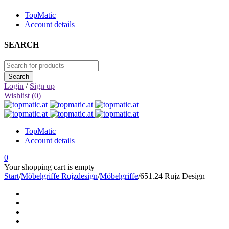
TopMatic
Account details
SEARCH
Login
/
Sign up
Wishlist (
0
)
TopMatic
Account details
0
Your shopping cart is empty
Start
/
Möbelgriffe Rujzdesign
/
Möbelgriffe
/
651.24 Rujz Design