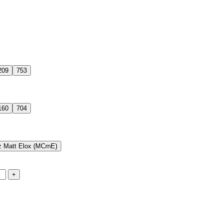
209
753
160
704
 Matt Elox (MCrnE)