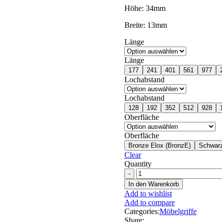
Höhe: 34mm
Breite: 13mm
Länge
Länge
177
241
401
561
977
Lochabstand
Lochabstand
128
192
352
512
928
Oberfläche
Oberfläche
Bronze Elox (BronzE)
Schwarz
Clear
Quantity
In den Warenkorb
Add to wishlist
Add to compare
Categories:
Möbelgriffe
Share: