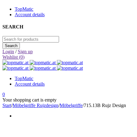
TopMatic
Account details
SEARCH
Login
/
Sign up
Wishlist (
0
)
TopMatic
Account details
0
Your shopping cart is empty
Start
/
Möbelgriffe Rujzdesign
/
Möbelgriffe
/
715.13B Rujz Design