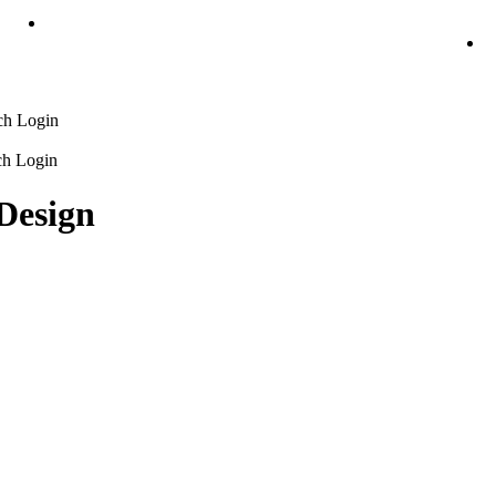
ch Login
ch Login
Design