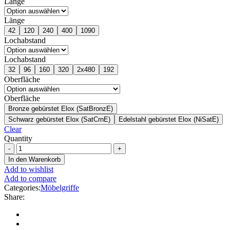
Länge
Länge
42
120
240
400
1090
Lochabstand
Lochabstand
32
96
160
320
2x480
192
Oberfläche
Oberfläche
Bronze gebürstet Elox (SatBronzE)
Schwarz gebürstet Elox (SatCrnE)
Edelstahl gebürstet Elox (NiSatE)
Clear
Quantity
In den Warenkorb
Add to wishlist
Add to compare
Categories:
Möbelgriffe
Share: