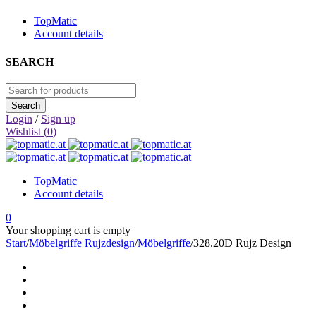
TopMatic
Account details
SEARCH
Login
/
Sign up
Wishlist (
0
)
TopMatic
Account details
0
Your shopping cart is empty
Start
/
Möbelgriffe Rujzdesign
/
Möbelgriffe
/
328.20D Rujz Design