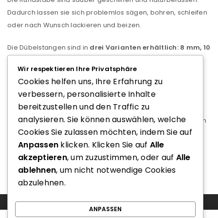
Dadurch lassen sie sich problemlos sägen, bohren, schleifen
oder nach Wunsch lackieren und beizen.
Die Dübelstangen sind in
drei Varianten erhältlich: 8 mm, 10
mm und 12 mm Durchmesser
, sodass sie sich für
Wir respektieren Ihre Privatsphäre
unterschiedliche Anwendungen und Holzverbindungen
Cookies helfen uns, Ihre Erfahrung zu
optimal eignen.
verbessern, personalisierte Inhalte
bereitzustellen und den Traffic zu
Durch die hohe Stabilität von Buchenholz sind diese
analysieren. Sie können auswählen, welche
Rundstäbe sowohl für professionelle Anwendungen als auch
Cookies Sie zulassen möchten, indem Sie auf
für DIY-Projekte ideal geeignet.
Anpassen
klicken. Klicken Sie auf
Alle
Da es sich um ein Naturprodukt aus Holz handelt, können
akzeptieren
, um zuzustimmen, oder auf
Alle
leichte Unterschiede in Farbe und Maserung auftreten.
ablehnen
, um nicht notwendige Cookies
abzulehnen.
COMPARE
(0)
ANPASSEN