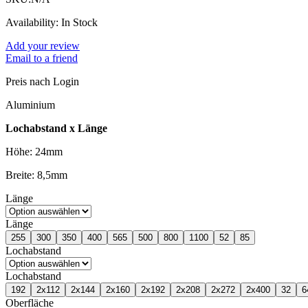
Availability:
In Stock
Add your review
Email to a friend
Preis nach Login
Aluminium
Lochabstand x Länge
Höhe: 24mm
Breite: 8,5mm
Länge
Länge
255
300
350
400
565
500
800
1100
52
85
Lochabstand
Lochabstand
192
2x112
2x144
2x160
2x192
2x208
2x272
2x400
32
6
Oberfläche