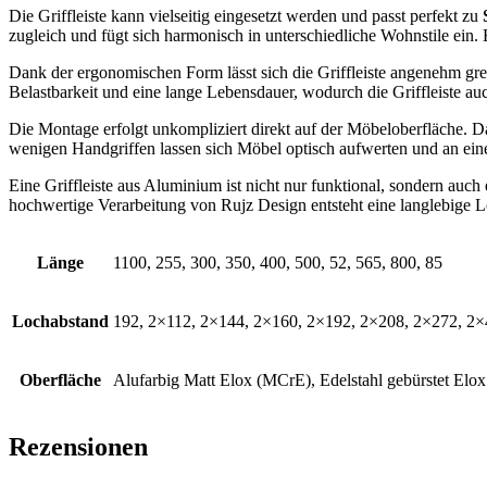
Die Griffleiste kann vielseitig eingesetzt werden und passt perfekt zu
zugleich und fügt sich harmonisch in unterschiedliche Wohnstile ein
Dank der ergonomischen Form lässt sich die Griffleiste angenehm gr
Belastbarkeit und eine lange Lebensdauer, wodurch die Griffleiste auc
Die Montage erfolgt unkompliziert direkt auf der Möbeloberfläche. Da
wenigen Handgriffen lassen sich Möbel optisch aufwerten und an ein
Eine Griffleiste aus Aluminium ist nicht nur funktional, sondern auch
hochwertige Verarbeitung von Rujz Design entsteht eine langlebige 
Länge
1100, 255, 300, 350, 400, 500, 52, 565, 800, 85
Lochabstand
192, 2×112, 2×144, 2×160, 2×192, 2×208, 2×272, 2×
Oberfläche
Alufarbig Matt Elox (MCrE), Edelstahl gebürstet Elox
Rezensionen