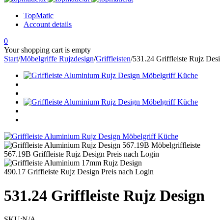
TopMatic
Account details
0
Your shopping cart is empty
Start
/
Möbelgriffe Rujzdesign
/
Griffleisten
/
531.24 Griffleiste Rujz Des
567.19B Griffleiste Rujz Design
Preis nach Login
490.17 Griffleiste Rujz Design
Preis nach Login
531.24 Griffleiste Rujz Design
SKU:
N/A