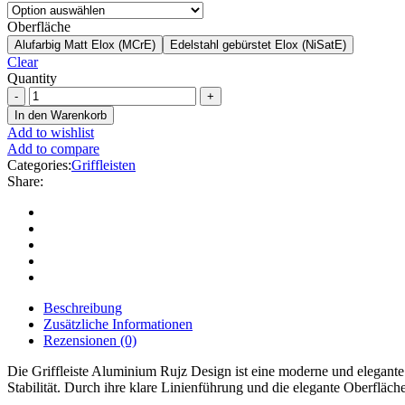
Oberfläche
Alufarbig Matt Elox (MCrE)
Edelstahl gebürstet Elox (NiSatE)
Clear
Quantity
In den Warenkorb
Add to wishlist
Add to compare
Categories:
Griffleisten
Share:
Beschreibung
Zusätzliche Informationen
Rezensionen (0)
Die Griffleiste Aluminium Rujz Design ist eine moderne und elegan
Stabilität. Durch ihre klare Linienführung und die elegante Oberfläch