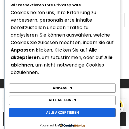
Wir respektieren Ihre Privatsphäre
E-Mail
*
Cookies helfen uns, Ihre Erfahrung zu
verbessern, personalisierte Inhalte
bereitzustellen und den Traffic zu
analysieren. Sie können auswählen, welche
Cookies Sie zulassen möchten, indem Sie auf
Name, E-Mail-Adresse und Website in diesem Browser für
meinen nächsten Kommentar speichern.
Anpassen
klicken. Klicken Sie auf
Alle
akzeptieren
, um zuzustimmen, oder auf
Alle
ablehnen
, um nicht notwendige Cookies
abzulehnen.
COMPARE
(0)
ANPASSEN
ALLE ABLEHNEN
e
ALLE AKZEPTIEREN
COMPARE
Powered by