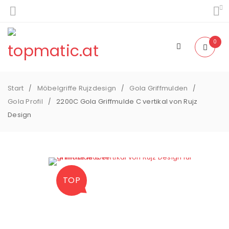
0
Start
Möbelgriffe Rujzdesign
Gola Griffmulden
/
/
/
Gola Profil
2200C Gola Griffmulde C vertikal von Rujz
/
Design
TOP