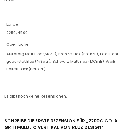
Länge
2250, 4500
Oberfläche
Alufarbig Matt Elox (MCrE), Bronze Elox (BronzE), Edelstahl
gebürstet Elox (NiSatE), Schwarz Matt Elox (MCrnE), Weiß
Poliert Lack(Belo PL)
Es gibt noch keine Rezensionen.
SCHREIBE DIE ERSTE REZENSION FÜR „2200C GOLA
GRIFFMULDE C VERTIKAL VON RUJZ DESIGN“