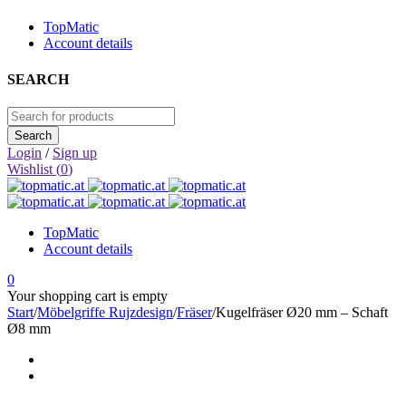
TopMatic
Account details
SEARCH
Login
/
Sign up
Wishlist (
0
)
TopMatic
Account details
0
Your shopping cart is empty
Start
/
Möbelgriffe Rujzdesign
/
Fräser
/
Kugelfräser Ø20 mm – Schaft
Ø8 mm