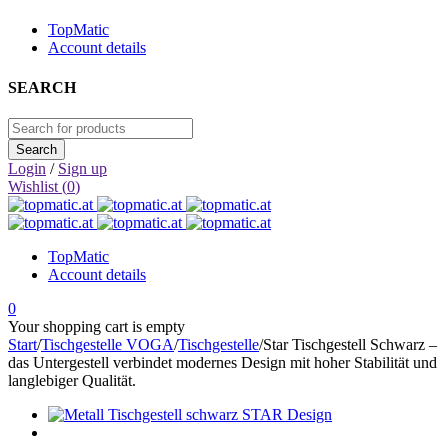
TopMatic
Account details
SEARCH
Login
/
Sign up
Wishlist (
0
)
TopMatic
Account details
0
Your shopping cart is empty
Start
/
Tischgestelle VOGA
/
Tischgestelle
/
Star Tischgestell Schwarz –
das Untergestell verbindet modernes Design mit hoher Stabilität und
langlebiger Qualität.