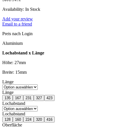
Availability:
In Stock
Add your review
Email to a friend
Preis nach Login
Aluminium
Lochabstand x Länge
Höhe: 27mm
Breite: 15mm
Länge
Länge
135
167
231
327
423
Lochabstand
Lochabstand
128
160
224
320
416
Oberfläche