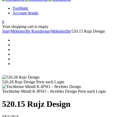
TopMatic
Account details
0
Your shopping cart is empty
Start
/
Möbelgriffe Rujzdesign
/
Möbelgriffe
/
520.15 Rujz Design
520.28 Rujz Design
Preis nach Login
Tischbeine Metall K-IPSO – flexibles Design
Preis nach Login
520.15 Rujz Design
SKU:
N/A