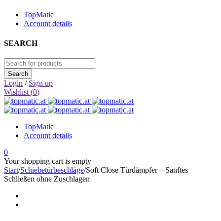
TopMatic
Account details
SEARCH
Login
/
Sign up
Wishlist (
0
)
TopMatic
Account details
0
Your shopping cart is empty
Start
/
Schiebetürbeschläge
/
Soft Close Türdämpfer – Sanftes
Schließen ohne Zuschlagen