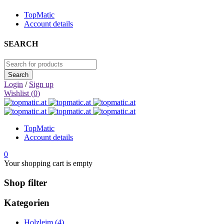
TopMatic
Account details
SEARCH
Login
/
Sign up
Wishlist (
0
)
TopMatic
Account details
0
Your shopping cart is empty
Shop filter
Kategorien
Holzleim (4)