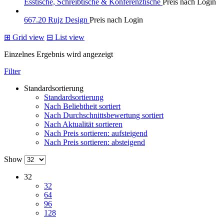
Esstische, Schreibtische & Konferenztische
Preis nach Login
667.20 Rujz Design
Preis nach Login
⊞
Grid view
⊟
List view
Einzelnes Ergebnis wird angezeigt
Filter
Standardsortierung
Standardsortierung
Nach Beliebtheit sortiert
Nach Durchschnittsbewertung sortiert
Nach Aktualität sortieren
Nach Preis sortieren: aufsteigend
Nach Preis sortieren: absteigend
Show
32
32
64
96
128