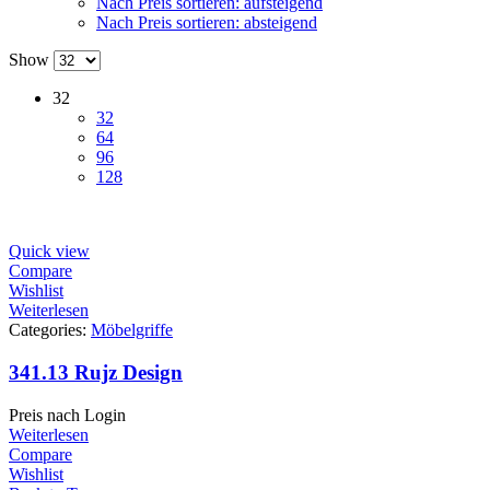
Nach Preis sortieren: aufsteigend
Nach Preis sortieren: absteigend
Show
32
32
64
96
128
Quick view
Compare
Wishlist
Weiterlesen
Categories:
Möbelgriffe
341.13 Rujz Design
Preis nach Login
Weiterlesen
Compare
Wishlist