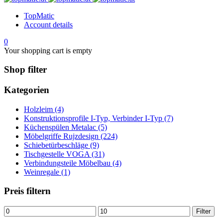
TopMatic
Account details
0
Your shopping cart is empty
Shop filter
Kategorien
Holzleim (4)
Konstruktionsprofile I-Typ, Verbinder I-Typ (7)
Küchenspülen Metalac (5)
Möbelgriffe Rujzdesign (224)
Schiebetürbeschläge (9)
Tischgestelle VOGA (31)
Verbindungsteile Möbelbau (4)
Weinregale (1)
Preis filtern
Min.
Max.
Filter
Preis
Preis