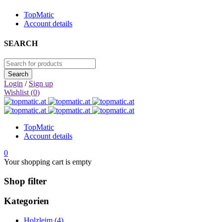
TopMatic
Account details
SEARCH
Login
/
Sign up
Wishlist (
0
)
TopMatic
Account details
0
Your shopping cart is empty
Shop filter
Kategorien
Holzleim (4)