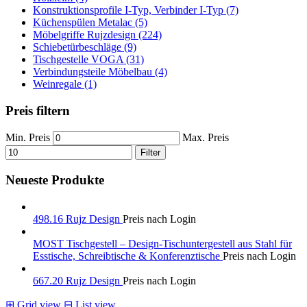
Konstruktionsprofile I-Typ, Verbinder I-Typ (7)
Küchenspülen Metalac (5)
Möbelgriffe Rujzdesign (224)
Schiebetürbeschläge (9)
Tischgestelle VOGA (31)
Verbindungsteile Möbelbau (4)
Weinregale (1)
Preis filtern
Min. Preis
Max. Preis
Filter
Neueste Produkte
498.16 Rujz Design
Preis nach Login
MOST Tischgestell – Design-Tischuntergestell aus Stahl für
Esstische, Schreibtische & Konferenztische
Preis nach Login
667.20 Rujz Design
Preis nach Login
⊞
Grid view
⊟
List view