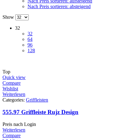
Nach Preis sortieren: aufsteigend
Nach Preis sortieren: absteigend
Show
32
32
64
96
128
Top
Quick view
Compare
Wishlist
Weiterlesen
Categories:
Griffleisten
555.97 Griffleiste Rujz Design
Preis nach Login
Weiterlesen
Compare