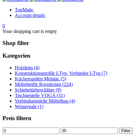
TopMatic
Account details
0
Your shopping cart is empty
Shop filter
Kategorien
Holzleim (4)
Konstruktionsprofile I-Typ, Verbinder I-Typ (7)
Küchenspülen Metalac (5)
Möbelgriffe Rujzdesign (224)
Schiebetürbeschläge (9)
Tischgestelle VOGA (31)
Verbindungsteile Möbelbau (4)
Weinregale (1)
Preis filtern
Min.
Max.
Filter
Preis
Preis