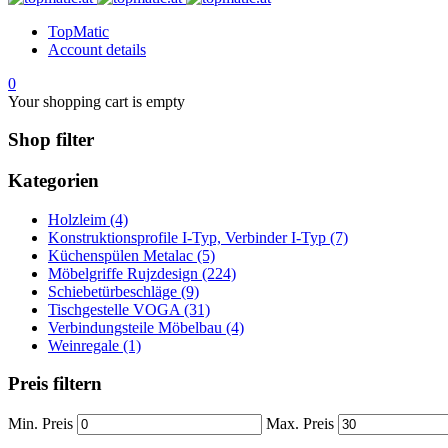
TopMatic
Account details
0
Your shopping cart is empty
Shop filter
Kategorien
Holzleim (4)
Konstruktionsprofile I-Typ, Verbinder I-Typ (7)
Küchenspülen Metalac (5)
Möbelgriffe Rujzdesign (224)
Schiebetürbeschläge (9)
Tischgestelle VOGA (31)
Verbindungsteile Möbelbau (4)
Weinregale (1)
Preis filtern
Min. Preis
Max. Preis