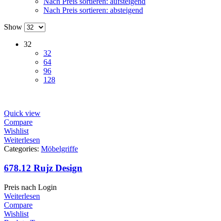
Nach Preis sortieren: aufsteigend
Nach Preis sortieren: absteigend
Show
32
32
64
96
128
Quick view
Compare
Wishlist
Weiterlesen
Categories:
Möbelgriffe
678.12 Rujz Design
Preis nach Login
Weiterlesen
Compare
Wishlist