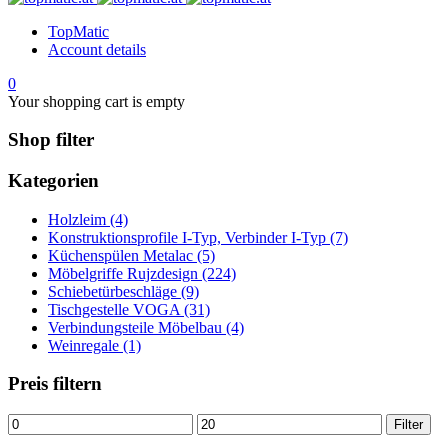
TopMatic
Account details
0
Your shopping cart is empty
Shop filter
Kategorien
Holzleim (4)
Konstruktionsprofile I-Typ, Verbinder I-Typ (7)
Küchenspülen Metalac (5)
Möbelgriffe Rujzdesign (224)
Schiebetürbeschläge (9)
Tischgestelle VOGA (31)
Verbindungsteile Möbelbau (4)
Weinregale (1)
Preis filtern
Min.
Max.
Filter
Preis
Preis