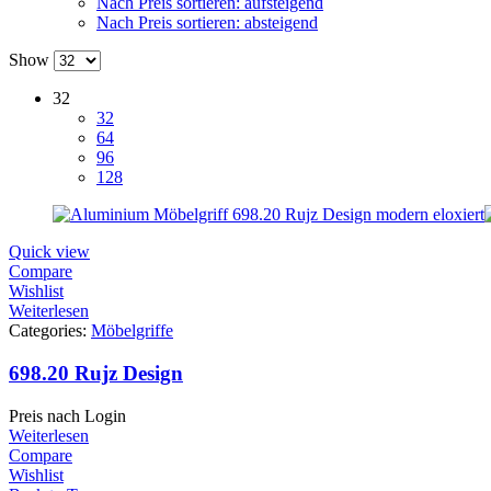
Nach Preis sortieren: aufsteigend
Nach Preis sortieren: absteigend
Show
32
32
64
96
128
Quick view
Compare
Wishlist
Weiterlesen
Categories:
Möbelgriffe
698.20 Rujz Design
Preis nach Login
Weiterlesen
Compare
Wishlist