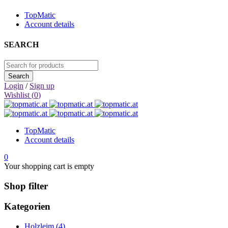
TopMatic
Account details
SEARCH
Login
/
Sign up
Wishlist (
0
)
TopMatic
Account details
0
Your shopping cart is empty
Shop filter
Kategorien
Holzleim (4)