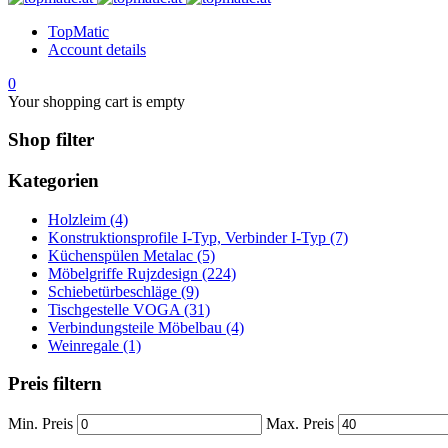
TopMatic
Account details
0
Your shopping cart is empty
Shop filter
Kategorien
Holzleim (4)
Konstruktionsprofile I-Typ, Verbinder I-Typ (7)
Küchenspülen Metalac (5)
Möbelgriffe Rujzdesign (224)
Schiebetürbeschläge (9)
Tischgestelle VOGA (31)
Verbindungsteile Möbelbau (4)
Weinregale (1)
Preis filtern
Min. Preis
Max. Preis