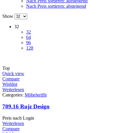
Nach Preis sortieren: aufsteigend
Nach Preis sortieren: absteigend
Show
32
32
64
96
128
Top
Quick view
Compare
Wishlist
Weiterlesen
Categories:
Möbelgriffe
709.16 Rujz Design
Preis nach Login
Weiterlesen
Compare