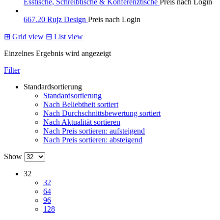
Esstische, Schreibtische & Konferenztische
Preis nach Login
667.20 Rujz Design
Preis nach Login
⊞
Grid view
⊟
List view
Einzelnes Ergebnis wird angezeigt
Filter
Standardsortierung
Standardsortierung
Nach Beliebtheit sortiert
Nach Durchschnittsbewertung sortiert
Nach Aktualität sortieren
Nach Preis sortieren: aufsteigend
Nach Preis sortieren: absteigend
Show
32
32
64
96
128