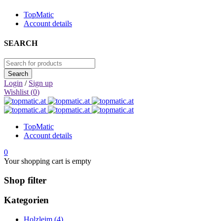
TopMatic
Account details
SEARCH
Login
/
Sign up
Wishlist (
0
)
TopMatic
Account details
0
Your shopping cart is empty
Shop filter
Kategorien
Holzleim (4)