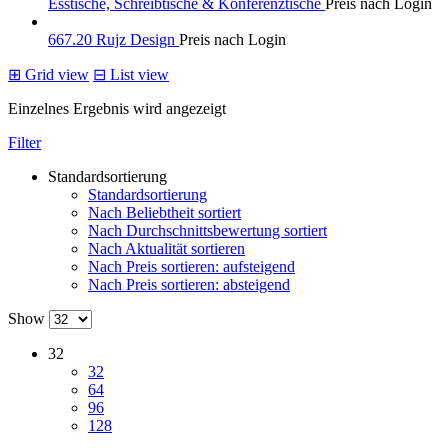
Esstische, Schreibtische & Konferenztische
Preis nach Login
667.20 Rujz Design
Preis nach Login
⊞
Grid view
⊟
List view
Einzelnes Ergebnis wird angezeigt
Filter
Standardsortierung
Standardsortierung
Nach Beliebtheit sortiert
Nach Durchschnittsbewertung sortiert
Nach Aktualität sortieren
Nach Preis sortieren: aufsteigend
Nach Preis sortieren: absteigend
Show
32
32
64
96
128