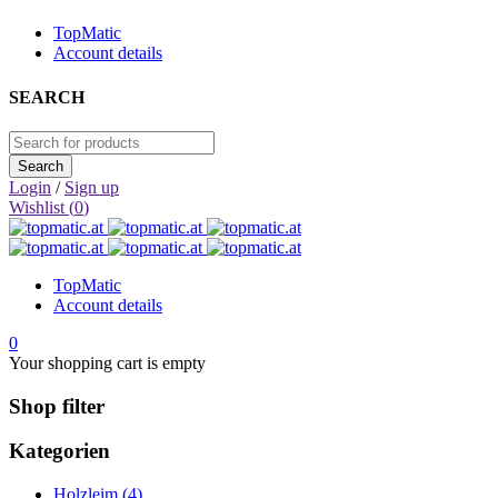
TopMatic
Account details
SEARCH
Login
/
Sign up
Wishlist (
0
)
TopMatic
Account details
0
Your shopping cart is empty
Shop filter
Kategorien
Holzleim (4)