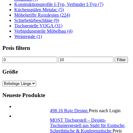
Konstruktionsprofile I-Typ, Verbinder I-Typ (7)
Küchenspülen Metalac (5)
Möbelgriffe Rujzdesign (224)
Schiebetürbeschläge (9)
Tischgestelle VOGA (31)
Verbindungsteile Möbelbau (4)
Weinregale (1)
Preis filtern
Min.
Max.
Filter
Preis
Preis
Größe
Neueste Produkte
498.16 Rujz Design
Preis nach Login
MOST Tischgestell – Design-
Tischuntergestell aus Stahl für Esstische,
Schreibtische & Konferenztische
Preis