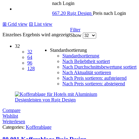
nach Login
667.20 Rujz Design
Preis nach Login
⊞
Grid view
⊟
List view
Filter
Einzelnes Ergebnis wird angezeigt
Show
32
Standardsortierung
32
Standardsortierung
64
Nach Beliebtheit sortiert
96
Nach Durchschnittsbewertung sortiert
128
Nach Aktualität sortieren
Nach Preis sortieren: aufsteigend
Nach Preis sortieren: absteigend
Compare
Wishlist
Weiterlesen
Categories:
Kofferablage