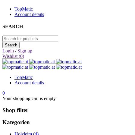
TopMatic
Account details
SEARCH
Login
/
Sign up
Wishlist (
0
)
TopMatic
Account details
0
Your shopping cart is empty
Shop filter
Kategorien
Holzleim (4)