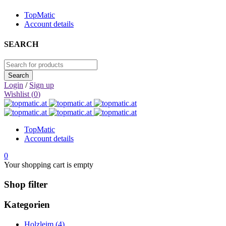
TopMatic
Account details
SEARCH
Login
/
Sign up
Wishlist (
0
)
TopMatic
Account details
0
Your shopping cart is empty
Shop filter
Kategorien
Holzleim (4)