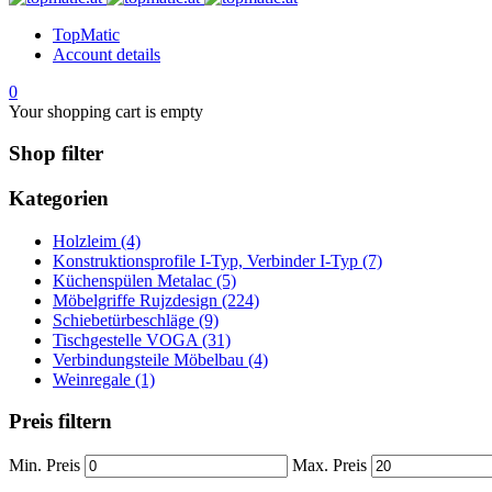
TopMatic
Account details
0
Your shopping cart is empty
Shop filter
Kategorien
Holzleim (4)
Konstruktionsprofile I-Typ, Verbinder I-Typ (7)
Küchenspülen Metalac (5)
Möbelgriffe Rujzdesign (224)
Schiebetürbeschläge (9)
Tischgestelle VOGA (31)
Verbindungsteile Möbelbau (4)
Weinregale (1)
Preis filtern
Min. Preis
Max. Preis