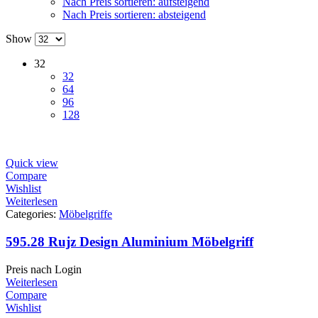
Nach Preis sortieren: aufsteigend
Nach Preis sortieren: absteigend
Show
32
32
64
96
128
Quick view
Compare
Wishlist
Weiterlesen
Categories:
Möbelgriffe
595.28 Rujz Design Aluminium Möbelgriff
Preis nach Login
Weiterlesen
Compare
Wishlist