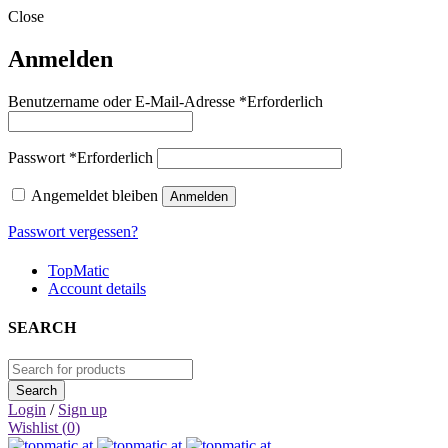
Close
Anmelden
Benutzername oder E-Mail-Adresse
*
Erforderlich
Passwort
*
Erforderlich
Angemeldet bleiben
Anmelden
Passwort vergessen?
TopMatic
Account details
SEARCH
Login
/
Sign up
Wishlist (
0
)