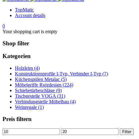
TopMatic
Account details
0
Your shopping cart is empty
Shop filter
Kategorien
Holzleim (4)
Konstruktionsprofile I-Typ, Verbinder I-Typ (7)
Küchenspülen Metalac (5)
Möbelgriffe Rujzdesign (224)
Schiebetürbeschläge (9)
Tischgestelle VOGA (31)
Verbindungsteile Möbelbau (4)
Weinregale (1)
Preis filtern
Min.
Max.
Filter
Preis
Preis