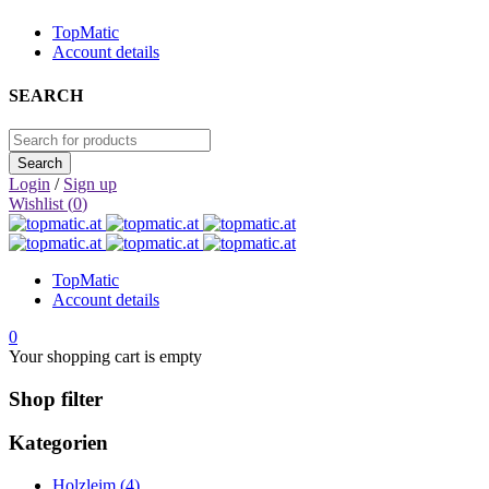
TopMatic
Account details
SEARCH
Login
/
Sign up
Wishlist (
0
)
TopMatic
Account details
0
Your shopping cart is empty
Shop filter
Kategorien
Holzleim (4)