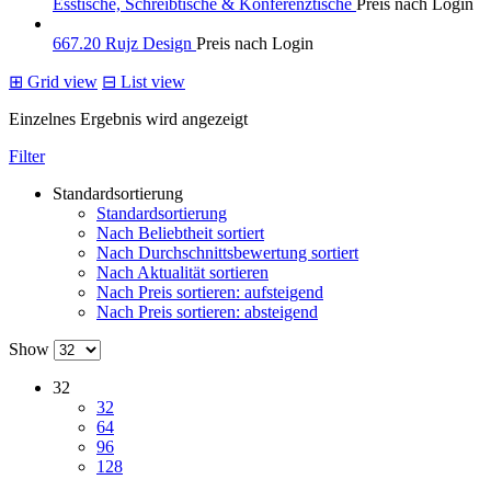
Esstische, Schreibtische & Konferenztische
Preis nach Login
667.20 Rujz Design
Preis nach Login
⊞
Grid view
⊟
List view
Einzelnes Ergebnis wird angezeigt
Filter
Standardsortierung
Standardsortierung
Nach Beliebtheit sortiert
Nach Durchschnittsbewertung sortiert
Nach Aktualität sortieren
Nach Preis sortieren: aufsteigend
Nach Preis sortieren: absteigend
Show
32
32
64
96
128