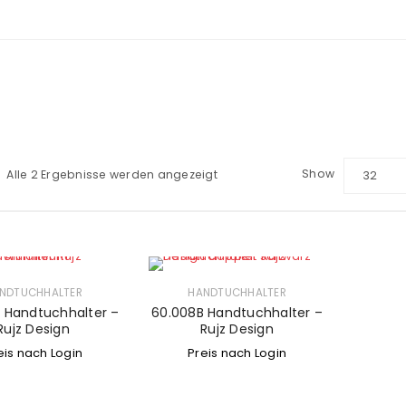
Show
Alle 2 Ergebnisse werden angezeigt
32
NDTUCHHALTER
HANDTUCHHALTER
 Handtuchhalter –
60.008B Handtuchhalter –
Rujz Design
Rujz Design
eis nach Login
Preis nach Login