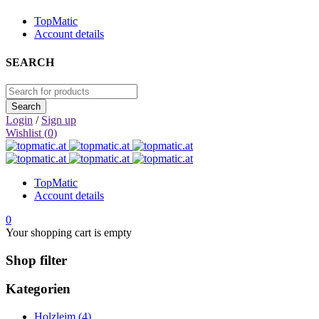
TopMatic
Account details
SEARCH
Login
/
Sign up
Wishlist (
0
)
TopMatic
Account details
0
Your shopping cart is empty
Shop filter
Kategorien
Holzleim (4)