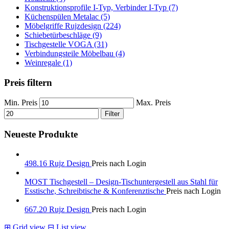
Konstruktionsprofile I-Typ, Verbinder I-Typ (7)
Küchenspülen Metalac (5)
Möbelgriffe Rujzdesign (224)
Schiebetürbeschläge (9)
Tischgestelle VOGA (31)
Verbindungsteile Möbelbau (4)
Weinregale (1)
Preis filtern
Min. Preis
Max. Preis
Filter
Neueste Produkte
498.16 Rujz Design
Preis nach Login
MOST Tischgestell – Design-Tischuntergestell aus Stahl für
Esstische, Schreibtische & Konferenztische
Preis nach Login
667.20 Rujz Design
Preis nach Login
⊞
Grid view
⊟
List view