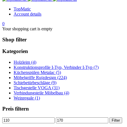
TopMatic
Account details
0
Your shopping cart is empty
Shop filter
Kategorien
Holzleim (4)
Konstruktionsprofile I-Typ, Verbinder I-Typ (7)
Küchenspülen Metalac (5)
Möbelgriffe Rujzdesign (224)
Schiebetürbeschläge (9)
Tischgestelle VOGA (31)
Verbindungsteile Möbelbau (4)
Weinregale (1)
Preis filtern
Min.
Max.
Filter
Preis
Preis