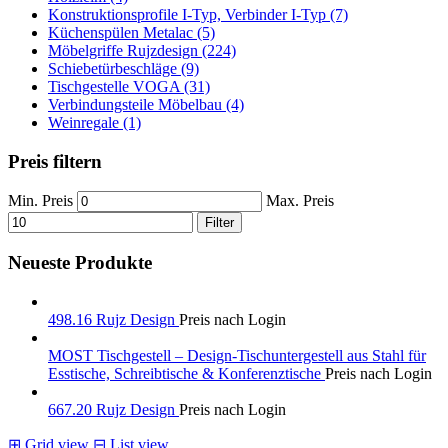
Konstruktionsprofile I-Typ, Verbinder I-Typ (7)
Küchenspülen Metalac (5)
Möbelgriffe Rujzdesign (224)
Schiebetürbeschläge (9)
Tischgestelle VOGA (31)
Verbindungsteile Möbelbau (4)
Weinregale (1)
Preis filtern
Min. Preis
Max. Preis
Filter
Neueste Produkte
498.16 Rujz Design
Preis nach Login
MOST Tischgestell – Design-Tischuntergestell aus Stahl für
Esstische, Schreibtische & Konferenztische
Preis nach Login
667.20 Rujz Design
Preis nach Login
⊞
Grid view
⊟
List view