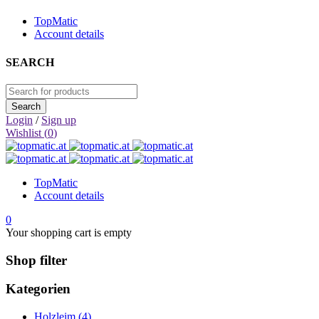
TopMatic
Account details
SEARCH
Login
/
Sign up
Wishlist (
0
)
TopMatic
Account details
0
Your shopping cart is empty
Shop filter
Kategorien
Holzleim (4)