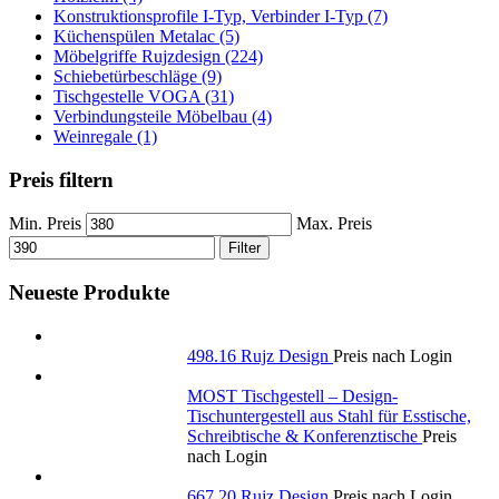
Konstruktionsprofile I-Typ, Verbinder I-Typ (7)
Küchenspülen Metalac (5)
Möbelgriffe Rujzdesign (224)
Schiebetürbeschläge (9)
Tischgestelle VOGA (31)
Verbindungsteile Möbelbau (4)
Weinregale (1)
Preis filtern
Min. Preis
Max. Preis
Filter
Neueste Produkte
498.16 Rujz Design
Preis nach Login
MOST Tischgestell – Design-
Tischuntergestell aus Stahl für Esstische,
Schreibtische & Konferenztische
Preis
nach Login
667.20 Rujz Design
Preis nach Login