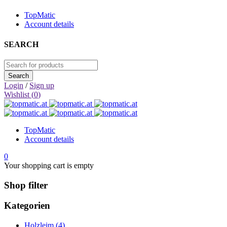
TopMatic
Account details
SEARCH
Login
/
Sign up
Wishlist (
0
)
TopMatic
Account details
0
Your shopping cart is empty
Shop filter
Kategorien
Holzleim (4)