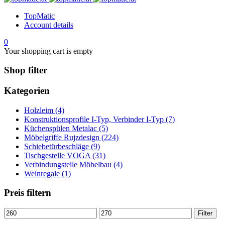
TopMatic
Account details
0
Your shopping cart is empty
Shop filter
Kategorien
Holzleim (4)
Konstruktionsprofile I-Typ, Verbinder I-Typ (7)
Küchenspülen Metalac (5)
Möbelgriffe Rujzdesign (224)
Schiebetürbeschläge (9)
Tischgestelle VOGA (31)
Verbindungsteile Möbelbau (4)
Weinregale (1)
Preis filtern
Min.
Max.
Filter
Preis
Preis