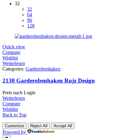
32
32
64
96
128
Quick view
Compare
Wishlist
Weiterlesen
Categories:
Garderobenhaken
2130 Garderobenhaken Rujz Design
Preis nach Login
Weiterlesen
Compare
Wishlist
Back to Top
Customize
Reject All
Accept All
Powered by