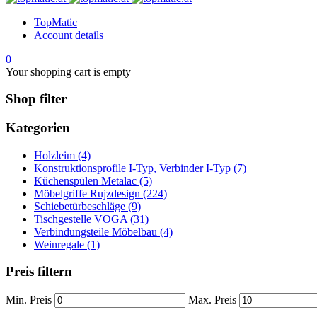
TopMatic
Account details
0
Your shopping cart is empty
Shop filter
Kategorien
Holzleim (4)
Konstruktionsprofile I-Typ, Verbinder I-Typ (7)
Küchenspülen Metalac (5)
Möbelgriffe Rujzdesign (224)
Schiebetürbeschläge (9)
Tischgestelle VOGA (31)
Verbindungsteile Möbelbau (4)
Weinregale (1)
Preis filtern
Min. Preis
Max. Preis