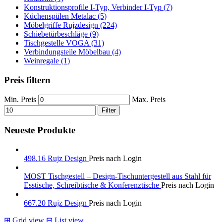
Konstruktionsprofile I-Typ, Verbinder I-Typ (7)
Küchenspülen Metalac (5)
Möbelgriffe Rujzdesign (224)
Schiebetürbeschläge (9)
Tischgestelle VOGA (31)
Verbindungsteile Möbelbau (4)
Weinregale (1)
Preis filtern
Min. Preis
Max. Preis
Filter
Neueste Produkte
498.16 Rujz Design
Preis nach Login
MOST Tischgestell – Design-Tischuntergestell aus Stahl für
Esstische, Schreibtische & Konferenztische
Preis nach Login
667.20 Rujz Design
Preis nach Login
⊞
Grid view
⊟
List view