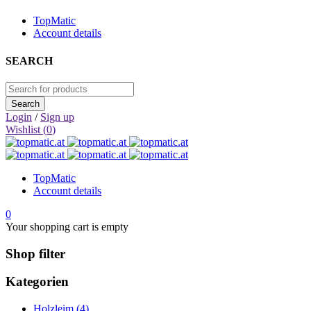
TopMatic
Account details
SEARCH
Login
/
Sign up
Wishlist (
0
)
TopMatic
Account details
0
Your shopping cart is empty
Shop filter
Kategorien
Holzleim (4)