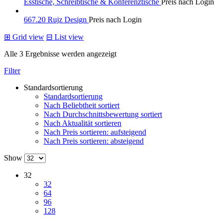
Esstische, Schreibtische & Konferenztische
Preis nach Login
667.20 Rujz Design
Preis nach Login
⊞
Grid view
⊟
List view
Alle 3 Ergebnisse werden angezeigt
Filter
Standardsortierung
Standardsortierung
Nach Beliebtheit sortiert
Nach Durchschnittsbewertung sortiert
Nach Aktualität sortieren
Nach Preis sortieren: aufsteigend
Nach Preis sortieren: absteigend
Show
32
32
64
96
128