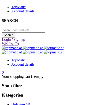
TopMatic
Account details
SEARCH
Login
/
Sign up
Wishlist (
0
)
TopMatic
Account details
0
Your shopping cart is empty
Shop filter
Kategorien
Holzleim (4)