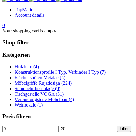
TopMatic
Account details
0
Your shopping cart is empty
Shop filter
Kategorien
Holzleim (4)
Konstruktionsprofile I-Typ, Verbinder I-Typ (7)
Küchenspülen Metalac (5)
Möbelgriffe Rujzdesign (224)
Schiebetürbeschläge (9)
Tischgestelle VOGA (31)
Verbindungsteile Möbelbau (4)
Weinregale (1)
Preis filtern
Min.
Max.
Filter
Preis
Preis