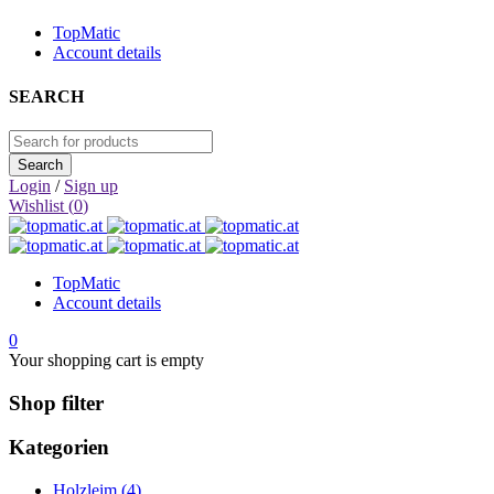
TopMatic
Account details
SEARCH
Login
/
Sign up
Wishlist (
0
)
TopMatic
Account details
0
Your shopping cart is empty
Shop filter
Kategorien
Holzleim (4)