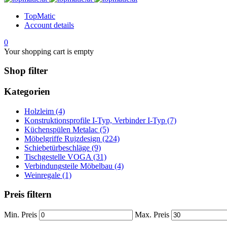
TopMatic
Account details
0
Your shopping cart is empty
Shop filter
Kategorien
Holzleim (4)
Konstruktionsprofile I-Typ, Verbinder I-Typ (7)
Küchenspülen Metalac (5)
Möbelgriffe Rujzdesign (224)
Schiebetürbeschläge (9)
Tischgestelle VOGA (31)
Verbindungsteile Möbelbau (4)
Weinregale (1)
Preis filtern
Min. Preis
Max. Preis