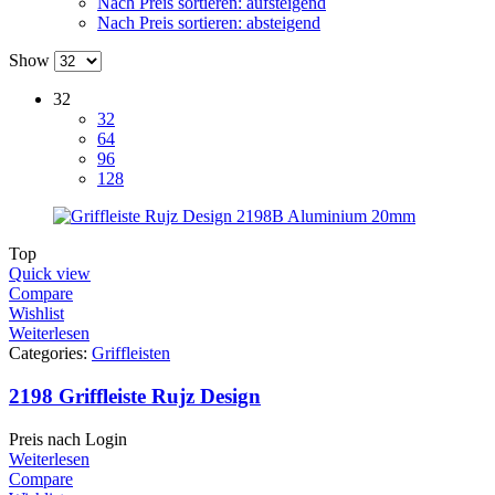
Nach Preis sortieren: aufsteigend
Nach Preis sortieren: absteigend
Show
32
32
64
96
128
Top
Quick view
Compare
Wishlist
Weiterlesen
Categories:
Griffleisten
2198 Griffleiste Rujz Design
Preis nach Login
Weiterlesen
Compare