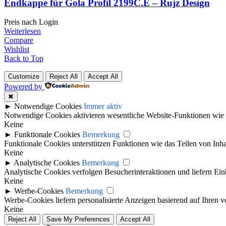
Endkappe für Gola Profil 2199C.E – Rujz Design
Preis nach Login
Weiterlesen
Compare
Wishlist
Back to Top
Customize
Reject All
Accept All
Powered by
✖
►
Notwendige Cookies
Immer aktiv
Notwendige Cookies aktivieren wesentliche Website-Funktionen wie 
Keine
►
Funktionale Cookies
Bemerkung
Funktionale Cookies unterstützen Funktionen wie das Teilen von Inh
Keine
►
Analytische Cookies
Bemerkung
Analytische Cookies verfolgen Besucherinteraktionen und liefern Ei
Keine
►
Werbe-Cookies
Bemerkung
Werbe-Cookies liefern personalisierte Anzeigen basierend auf Ihren
Keine
Reject All
Save My Preferences
Accept All