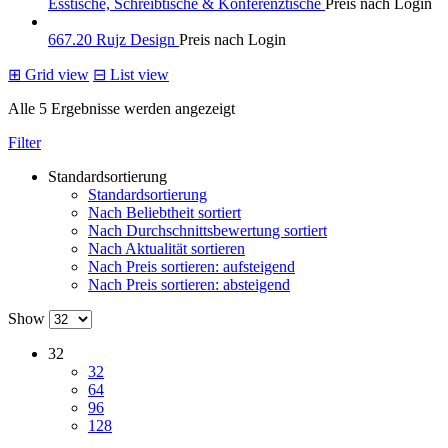
Esstische, Schreibtische & Konferenztische
Preis nach Login
667.20 Rujz Design
Preis nach Login
⊞
Grid view
⊟
List view
Alle 5 Ergebnisse werden angezeigt
Filter
Standardsortierung
Standardsortierung
Nach Beliebtheit sortiert
Nach Durchschnittsbewertung sortiert
Nach Aktualität sortieren
Nach Preis sortieren: aufsteigend
Nach Preis sortieren: absteigend
Show
32
32
64
96
128