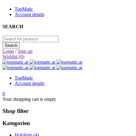
TopMatic
Account details
SEARCH
Login
/
Sign up
Wishlist (
0
)
TopMatic
Account details
0
Your shopping cart is empty
Shop filter
Kategorien
Holzleim (4)