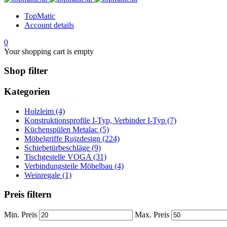
TopMatic
Account details
0
Your shopping cart is empty
Shop filter
Kategorien
Holzleim (4)
Konstruktionsprofile I-Typ, Verbinder I-Typ (7)
Küchenspülen Metalac (5)
Möbelgriffe Rujzdesign (224)
Schiebetürbeschläge (9)
Tischgestelle VOGA (31)
Verbindungsteile Möbelbau (4)
Weinregale (1)
Preis filtern
Min. Preis
Max. Preis