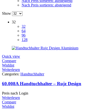
Nach Preis sortieren: aufsteigend
Nach Preis sortieren: absteigend
Show
32
32
64
96
128
Quick view
Compare
Wishlist
Weiterlesen
Categories:
Handtuchhalter
60.008A Handtuchhalter – Rujz Design
Preis nach Login
Weiterlesen
Compare
Wishlist