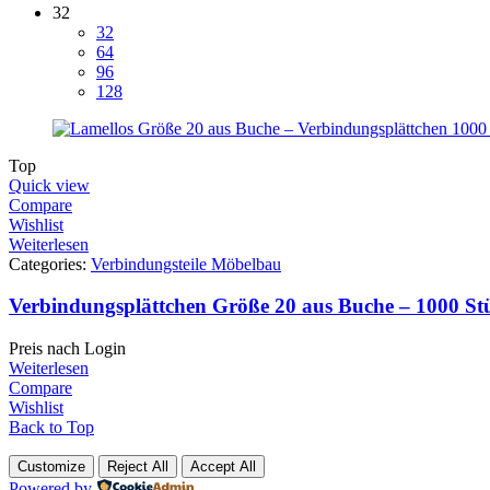
32
32
64
96
128
Top
Quick view
Compare
Wishlist
Weiterlesen
Categories:
Verbindungsteile Möbelbau
Verbindungsplättchen Größe 20 aus Buche – 1000 St
Preis nach Login
Weiterlesen
Compare
Wishlist
Back to Top
Customize
Reject All
Accept All
Powered by