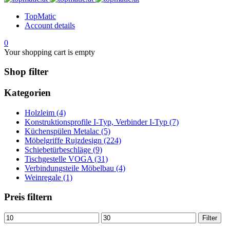
TopMatic
Account details
0
Your shopping cart is empty
Shop filter
Kategorien
Holzleim (4)
Konstruktionsprofile I-Typ, Verbinder I-Typ (7)
Küchenspülen Metalac (5)
Möbelgriffe Rujzdesign (224)
Schiebetürbeschläge (9)
Tischgestelle VOGA (31)
Verbindungsteile Möbelbau (4)
Weinregale (1)
Preis filtern
Min.
Max.
Filter
Preis
Preis