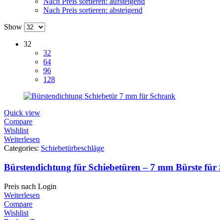
Nach Preis sortieren: aufsteigend
Nach Preis sortieren: absteigend
Show
32
32
64
96
128
Quick view
Compare
Wishlist
Weiterlesen
Categories:
Schiebetürbeschläge
Bürstendichtung für Schiebetüren – 7 mm Bürste für
Preis nach Login
Weiterlesen
Compare
Wishlist