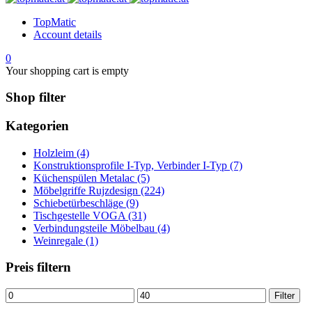
TopMatic
Account details
0
Your shopping cart is empty
Shop filter
Kategorien
Holzleim (4)
Konstruktionsprofile I-Typ, Verbinder I-Typ (7)
Küchenspülen Metalac (5)
Möbelgriffe Rujzdesign (224)
Schiebetürbeschläge (9)
Tischgestelle VOGA (31)
Verbindungsteile Möbelbau (4)
Weinregale (1)
Preis filtern
Min.
Max.
Filter
Preis
Preis