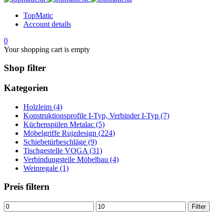
TopMatic
Account details
0
Your shopping cart is empty
Shop filter
Kategorien
Holzleim (4)
Konstruktionsprofile I-Typ, Verbinder I-Typ (7)
Küchenspülen Metalac (5)
Möbelgriffe Rujzdesign (224)
Schiebetürbeschläge (9)
Tischgestelle VOGA (31)
Verbindungsteile Möbelbau (4)
Weinregale (1)
Preis filtern
Min.
Max.
Filter
Preis
Preis