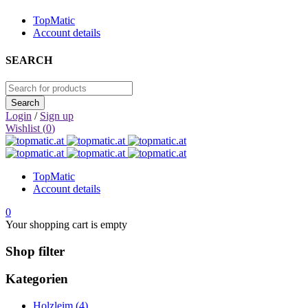
TopMatic
Account details
SEARCH
Login
/
Sign up
Wishlist (
0
)
TopMatic
Account details
0
Your shopping cart is empty
Shop filter
Kategorien
Holzleim (4)