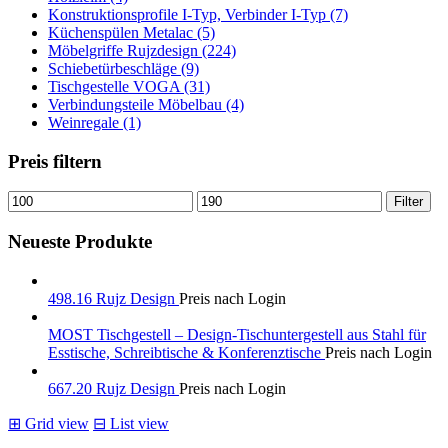
Konstruktionsprofile I-Typ, Verbinder I-Typ (7)
Küchenspülen Metalac (5)
Möbelgriffe Rujzdesign (224)
Schiebetürbeschläge (9)
Tischgestelle VOGA (31)
Verbindungsteile Möbelbau (4)
Weinregale (1)
Preis filtern
Min.
Max.
Filter
Preis
Preis
Neueste Produkte
498.16 Rujz Design
Preis nach Login
MOST Tischgestell – Design-Tischuntergestell aus Stahl für
Esstische, Schreibtische & Konferenztische
Preis nach Login
667.20 Rujz Design
Preis nach Login
⊞
Grid view
⊟
List view