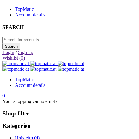
TopMatic
Account details
SEARCH
Login
/
Sign up
Wishlist (
0
)
TopMatic
Account details
0
Your shopping cart is empty
Shop filter
Kategorien
Holzleim (4)