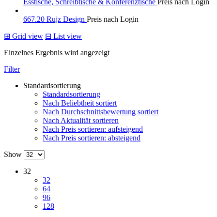
Esstische, Schreibtische & Konferenztische
Preis nach Login
667.20 Rujz Design
Preis nach Login
⊞
Grid view
⊟
List view
Einzelnes Ergebnis wird angezeigt
Filter
Standardsortierung
Standardsortierung
Nach Beliebtheit sortiert
Nach Durchschnittsbewertung sortiert
Nach Aktualität sortieren
Nach Preis sortieren: aufsteigend
Nach Preis sortieren: absteigend
Show
32
32
64
96
128