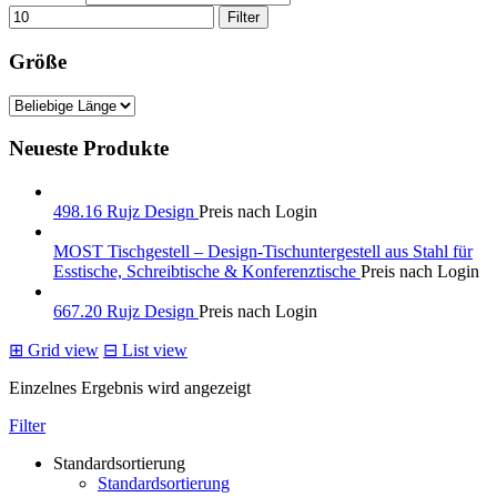
Filter
Größe
Neueste Produkte
498.16 Rujz Design
Preis nach Login
MOST Tischgestell – Design-Tischuntergestell aus Stahl für
Esstische, Schreibtische & Konferenztische
Preis nach Login
667.20 Rujz Design
Preis nach Login
⊞
Grid view
⊟
List view
Einzelnes Ergebnis wird angezeigt
Filter
Standardsortierung
Standardsortierung