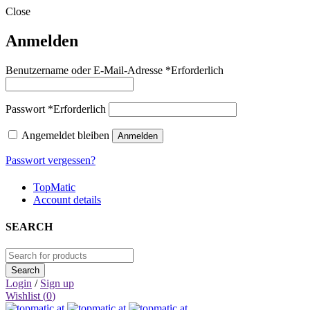
Close
Anmelden
Benutzername oder E-Mail-Adresse
*
Erforderlich
Passwort
*
Erforderlich
Angemeldet bleiben
Anmelden
Passwort vergessen?
TopMatic
Account details
SEARCH
Login
/
Sign up
Wishlist (
0
)